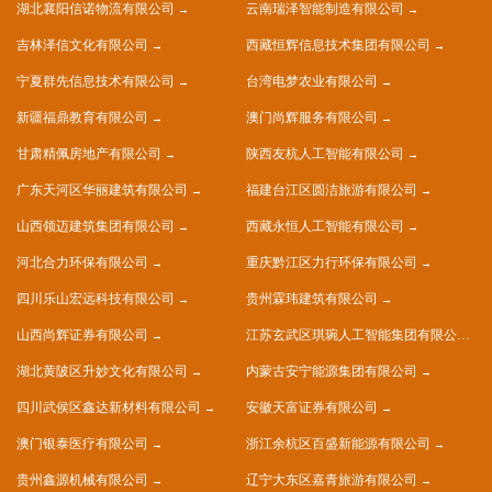
湖北襄阳信诺物流有限公司
云南瑞泽智能制造有限公司
吉林泽信文化有限公司
西藏恒辉信息技术集团有限公司
宁夏群先信息技术有限公司
台湾电梦农业有限公司
新疆福鼎教育有限公司
澳门尚辉服务有限公司
甘肃精佩房地产有限公司
陕西友杭人工智能有限公司
广东天河区华丽建筑有限公司
福建台江区圆洁旅游有限公司
山西领迈建筑集团有限公司
西藏永恒人工智能有限公司
河北合力环保有限公司
重庆黔江区力行环保有限公司
四川乐山宏远科技有限公司
贵州霖玮建筑有限公司
山西尚辉证券有限公司
江苏玄武区琪琬人工智能集团有限公司
湖北黄陂区升妙文化有限公司
内蒙古安宁能源集团有限公司
四川武侯区鑫达新材料有限公司
安徽天富证券有限公司
澳门银泰医疗有限公司
浙江余杭区百盛新能源有限公司
贵州鑫源机械有限公司
辽宁大东区嘉青旅游有限公司